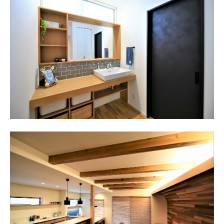
LAND INFORMATION
土地情報
CONCEPT SHOWROOM
ショールーム
CONTACT
お問い合わせ
NEWS
EVENT
MATERIAL BOOK
RECRUIT