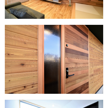
HOME
ホーム
ABOUT
会社概要
STYLE OF A HOUSE
私たちの家づくり
WORKS
施工事例
LINEUP
商品ラインナップ
REFORM / RENOVATION
リフォーム/リノベーション