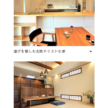
ABOUT
会社概要
STYLE OF A HOUSE
私たちの家づくり
WORKS
施工事例
LINEUP
商品ラインナップ
REFORM / RENOVATION
リフォーム/リノベーション
遊びを愉しむ北欧テイストな家
LAND INFORMATION
土地情報
CONCEPT SHOWROOM
ショールーム
CONTACT
お問い合わせ
NEWS
EVENT
MATERIAL BOOK
RECRUIT