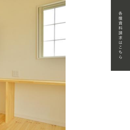
FORMATION
T SHOWROOM
T
NT
MATERIAL BOOK
RECRUIT