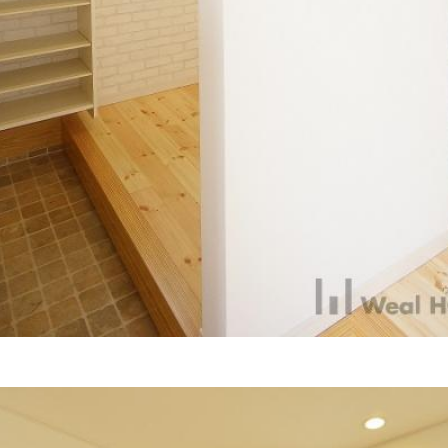
HOME
ABOUT
STYLE O
WORKS
LINEUP
REFORM 