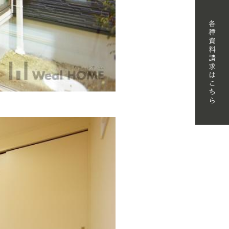
FORMATION
T SHOWROOM
T
NT
MATERIAL BOOK
RECRUIT