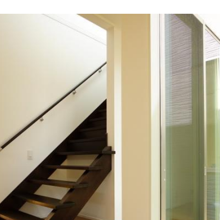
HOME
ABOUT
STYLE O
WORKS
LINEUP
REFORM 