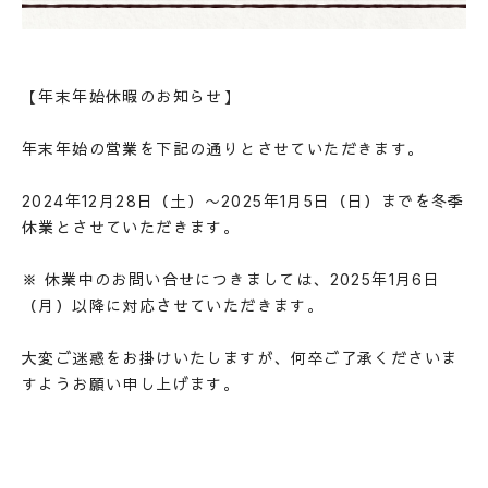
STYLE OF A HOUSE
私たちの家づくり
WORKS
【年末年始休暇のお知らせ】
施工事例
LINEUP
年末年始の営業を下記の通りとさせていただきます。
商品ラインナップ
REFORM / RENOVATION
2024年12月28日（土）〜2025年1月5日（日）までを冬季
リフォーム/リノベーション
休業とさせていただきます。
LAND INFORMATION
土地情報
CONCEPT SHOWROOM
※ 休業中のお問い合せにつきましては、2025年1月6日
ショールーム
（月）以降に対応させていただきます。
CONTACT
お問い合わせ
大変ご迷惑をお掛けいたしますが、何卒ご了承くださいま
すようお願い申し上げます。
NEWS
EVENT
MATERIAL BOOK
RECRUIT