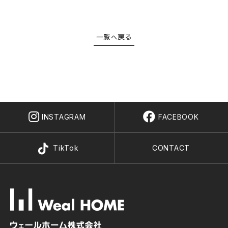
会社概要
STYLE OF A HOUSE
私たちの家づくり
一覧へ戻る
WORKS
施工事例
LINEUP
商品ラインナップ
REFORM / RENOVATION
リフォーム/リノベーション
LAND INFORMATION
INSTAGRAM
FACEBOOK
土地情報
CONCEPT SHOWROOM
TikTok
CONTACT
ショールーム
CONTACT
お問い合わせ
NEWS
EVENT
MATERIAL BOOK
RECRUIT