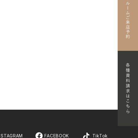
/ RENOVATION
FORMATION
T SHOWROOM
T
NT
MATERIAL BOOK
RECRUIT
NSTAGRAM
FACEBOOK
TikTok