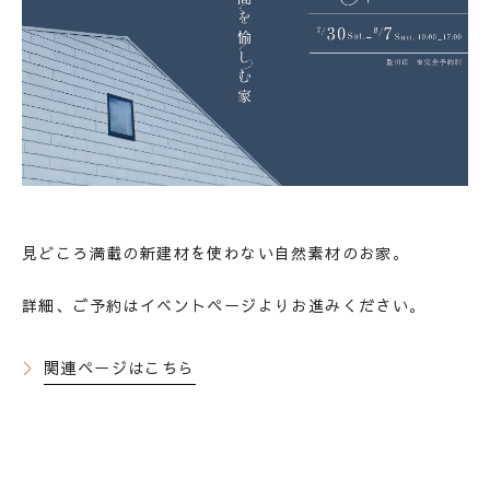
HOME
ホーム
ABOUT
会社概要
見どころ満載の新建材を使わない自然素材のお家。
STYLE OF A HOUSE
私たちの家づくり
詳細、ご予約はイベントページよりお進みください。
WORKS
施工事例
LINEUP
関連ページはこちら
商品ラインナップ
REFORM / RENOVATION
リフォーム/リノベーション
LAND INFORMATION
土地情報