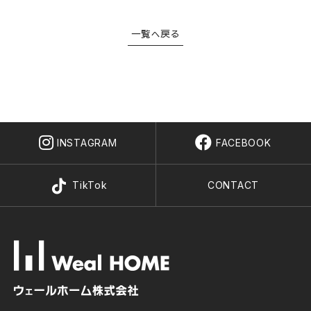
会社概要
STYLE OF A HOUSE
一覧へ戻る
私たちの家づくり
WORKS
施工事例
LINEUP
商品ラインナップ
REFORM / RENOVATION
リフォーム/リノベーション
INSTAGRAM
FACEBOOK
LAND INFORMATION
土地情報
CONCEPT SHOWROOM
TikTok
CONTACT
ショールーム
CONTACT
お問い合わせ
NEWS
EVENT
MATERIAL BOOK
RECRUIT