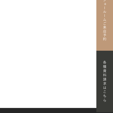
F A HOUSE
/ RENOVATION
FORMATION
T SHOWROOM
T