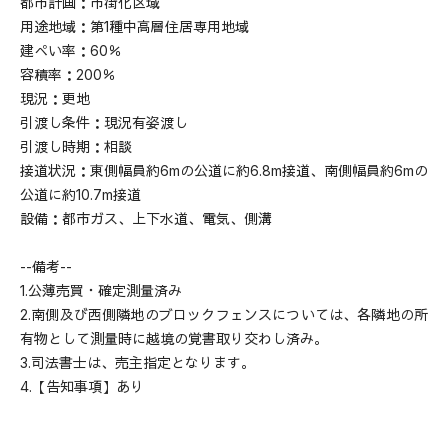
都市計画：市街化区域
私たちの家づくり
用途地域：第1種中高層住居専用地域
WORKS
施工事例
建ぺい率：60％
容積率：200％
LINEUP
商品ラインナップ
現況：更地
REFORM / RENOVATION
引渡し条件：現況有姿渡し
リフォーム/リノベーション
引渡し時期：相談
LAND INFORMATION
接道状況：東側幅員約6mの公道に約6.8m接道、南側幅員約6mの
土地情報
公道に約10.7m接道
CONCEPT SHOWROOM
設備：都市ガス、上下水道、電気、側溝
ショールーム
CONTACT
--備考--
お問い合わせ
1.公薄売買・確定測量済み
NEWS
EVENT
MATERIAL BOOK
2.南側及び西側隣地のブロックフェンスについては、各隣地の所
有物として測量時に越境の覚書取り交わし済み。
RECRUIT
3.司法書士は、売主指定となります。
4.【告知事項】あり