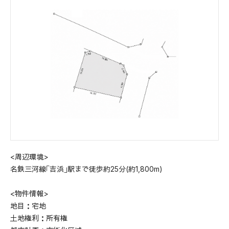
<周辺環境>
名鉄三河線｢吉浜｣駅まで徒歩約25分(約1,800m)
HOME
ホーム
<物件情報>
ABOUT
地目：宅地
会社概要
土地権利：所有権
STYLE OF A HOUSE