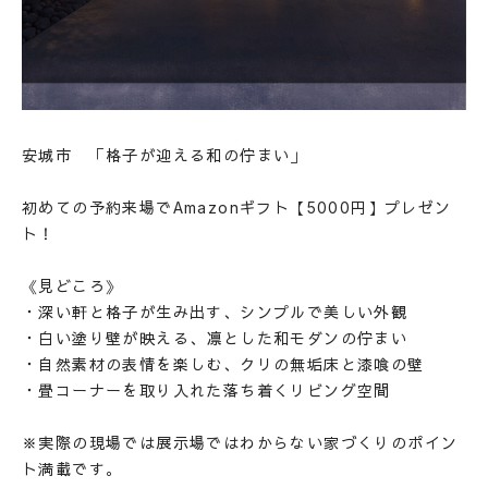
安城市 「格子が迎える和の佇まい」
初めての予約来場でAmazonギフト【5000円】プレゼン
ト！
HOME
《見どころ》
ホーム
・深い軒と格子が生み出す、シンプルで美しい外観
ABOUT
会社概要
・白い塗り壁が映える、凛とした和モダンの佇まい
STYLE OF A HOUSE
・自然素材の表情を楽しむ、クリの無垢床と漆喰の壁
私たちの家づくり
・畳コーナーを取り入れた落ち着くリビング空間
WORKS
施工事例
※実際の現場では展示場ではわからない家づくりのポイン
LINEUP
ト満載です。
商品ラインナップ