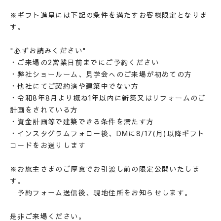
REFORM / RENOVATION
※ギフト進呈には下記の条件を満たすお客様限定となりま
リフォーム/リノベーション
す。
LAND INFORMATION
土地情報
"必ずお読みください"
CONCEPT SHOWROOM
・ご来場の2営業日前までにご予約ください
ショールーム
・弊社ショールーム、見学会へのご来場が初めての方
CONTACT
・他社にてご契約済や建築中でない方
お問い合わせ
・令和8年8月より概ね1年以内に新築又はリフォームのご
NEWS
EVENT
MATERIAL BOOK
計画をされている方
・資金計画等で建築できる条件を満たす方
RECRUIT
・インスタグラムフォロー後、DMに8/17(月)以降ギフト
コードをお送りします
※お施主さまのご厚意でお引渡し前の限定公開いたしま
す。
予約フォーム送信後、現地住所をお知らせします。
是非ご来場ください。