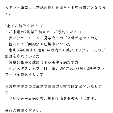
REFORM / RENOVATION
※ギフト進呈には下記の条件を満たすお客様限定となりま
リフォーム/リノベーション
す。
LAND INFORMATION
土地情報
"必ずお読みください"
CONCEPT SHOWROOM
・ご来場の2営業日前までにご予約ください
ショールーム
・弊社ショールーム、見学会へのご来場が初めての方
CONTACT
・他社にてご契約済や建築中でない方
お問い合わせ
・令和8年8月より概ね1年以内に新築又はリフォームのご
NEWS
EVENT
MATERIAL BOOK
計画をされている方
・資金計画等で建築できる条件を満たす方
RECRUIT
・インスタグラムフォロー後、DMに8/17(月)以降ギフト
コードをお送りします
※お施主さまのご厚意でお引渡し前の限定公開いたしま
す。
予約フォーム送信後、現地住所をお知らせします。
是非ご来場ください。