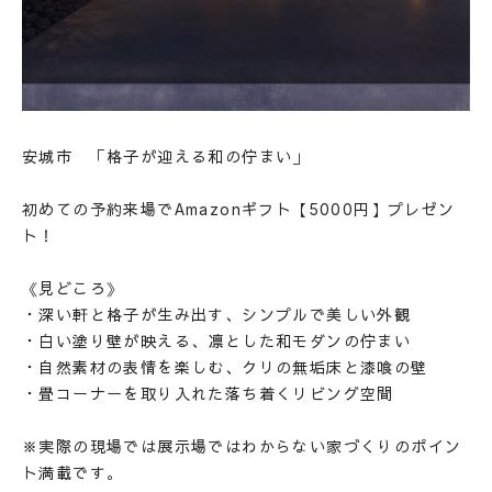
安城市 「格子が迎える和の佇まい」
初めての予約来場でAmazonギフト【5000円】プレゼン
ト！
HOME
《見どころ》
ホーム
・深い軒と格子が生み出す、シンプルで美しい外観
ABOUT
会社概要
・白い塗り壁が映える、凛とした和モダンの佇まい
STYLE OF A HOUSE
・自然素材の表情を楽しむ、クリの無垢床と漆喰の壁
私たちの家づくり
・畳コーナーを取り入れた落ち着くリビング空間
WORKS
施工事例
※実際の現場では展示場ではわからない家づくりのポイン
LINEUP
ト満載です。
商品ラインナップ