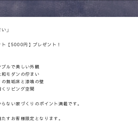
CONTAC
NEWS
EVE
まい」
フト【5000円】プレゼント！
ンプルで美しい外観
た和モダンの佇まい
リの無垢床と漆喰の壁
着くリビング空間
からない家づくりのポイント満載です。
満たすお客様限定となります。