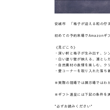
安城市 「格子が迎える和の佇
初めての予約来場でAmazonギ
《見どころ》
・深い軒と格子が生み出す、シ
・白い塗り壁が映える、凛とし
・自然素材の表情を楽しむ、ク
・畳コーナーを取り入れた落ち
※実際の現場では展示場ではわ
※ギフト進呈には下記の条件を
"必ずお読みください"