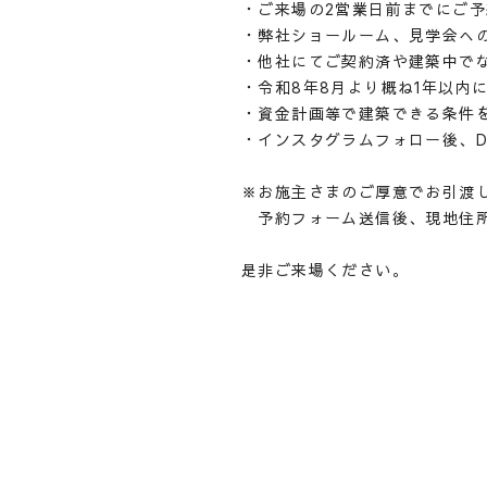
・ご来場の2営業日前までにご
・弊社ショールーム、見学会へ
・他社にてご契約済や建築中で
・令和8年8月より概ね1年以内
・資金計画等で建築できる条件
・インスタグラムフォロー後、DM
※お施主さまのご厚意でお引渡
予約フォーム送信後、現地住所
是非ご来場ください。