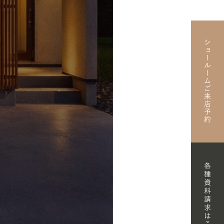
F A HOUSE
/ RENOVATION
FORMATION
T SHOWROOM