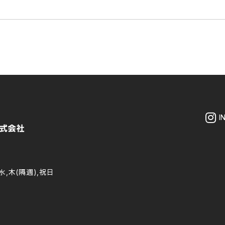
I
水,木(隔週),祝日