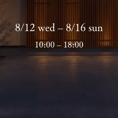
ABOUT
STYLE O
WORKS
LINEUP
REFORM 
LAND IN
CONCEP