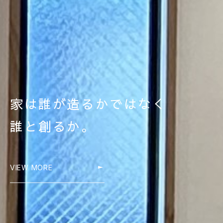
HOME
ホーム
ABOUT
会社概要
STYLE OF A HOUSE
私たちの家づくり
WORKS
施工事例
LINEUP
家は誰が造るかではなく
商品ラインナップ
REFORM / RENOVATION
誰と創るか。
リフォーム/リノベーション
LAND INFORMATION
土地情報
CONCEPT SHOWROOM
VIEW MORE
ショールーム
CONTACT
お問い合わせ
NEWS
EVENT
MATERIAL BOOK